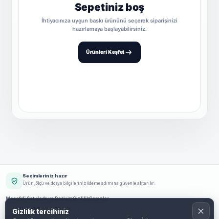
Sepetiniz boş
İhtiyacınıza uygun baskı ürününü seçerek siparişinizi
hazırlamaya başlayabilirsiniz.
Ürünleri Keşfet
Seçimleriniz hazır
Ürün, ölçü ve dosya bilgileriniz ödeme adımına güvenle aktarılır.
Mesafeli Satış
İade ve Değişim
Gizlilik
Çerezler
Gizlilik tercihiniz
© 2026 Baskıbu