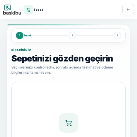
Sepet
1
Sepet
2
3
SİPARİŞİNİZ
Sepetinizi gözden geçirin
Seçimlerinizi kontrol edin; sonraki adımda teslimat ve ödeme
bilgilerinizi tamamlayın.