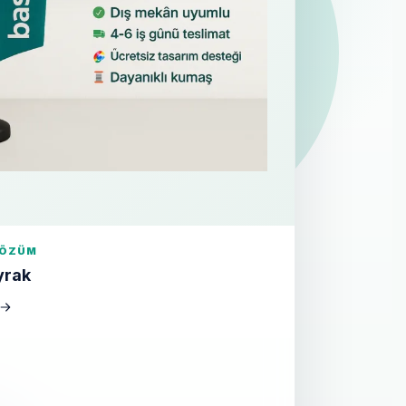
ÇÖZÜM
yrak