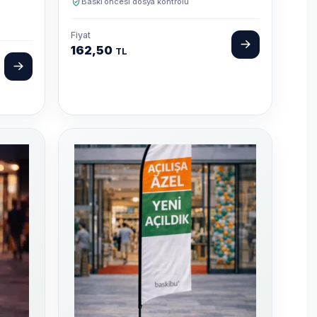
Baskı öncesi dosya kontrolü
Fiyat
162,50
TL