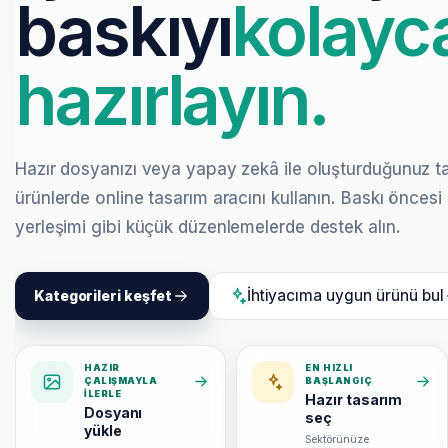
baskıyı
kolayc
hazırlayın.
Hazır dosyanızı veya yapay zekâ ile oluşturduğunuz t
ürünlerde online tasarım aracını kullanın. Baskı önces
yerleşimi gibi küçük düzenlemelerde destek alın.
İhtiyacıma uygun ürünü bul
Kategorileri keşfet
HAZIR
EN HIZLI
ÇALIŞMAYLA
BAŞLANGIÇ
ILERLE
Hazır tasarım
Dosyanı
seç
yükle
Sektörünüze