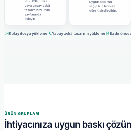
PDF, PNG, JPG
uygun şablonu
veya yapay zekâ
seçip bilgilerinize
tasarımınızı ürün
göre kişiselleştirin.
sayfasında
ekleyin.
Kolay dosya yükleme
Yapay zekâ tasarımı yükleme
Baskı önces
ÜRÜN GRUPLARI
İhtiyacınıza uygun baskı çözü