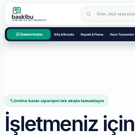
ONLINE BASKI MERKEZI
Ürünleri Keşfet
Afiş & Branda
Bayrak & Flama
Hazır Tasarımlar
Online baskı siparişini tek akışta tamamlayın
İşletmeniz için