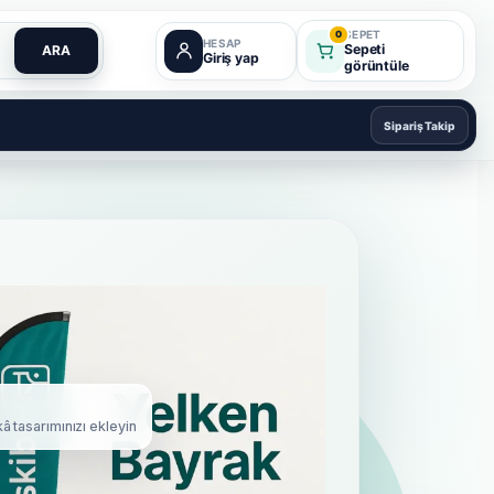
SEPET
0
HESAP
Sepeti
ARA
Giriş yap
görüntüle
Sipariş Takip
â tasarımınızı ekleyin