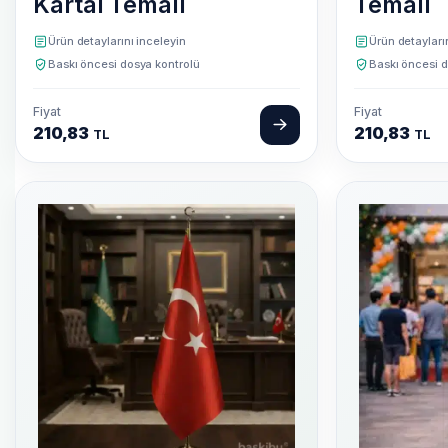
Kartal Temalı
Temalı
Ürün detaylarını inceleyin
Ürün detayları
Baskı öncesi dosya kontrolü
Baskı öncesi d
Fiyat
Fiyat
210,83
210,83
TL
TL