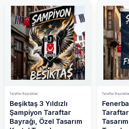
Taraftar Bayrakları
Taraftar Bayrakla
Beşiktaş 3 Yıldızlı
Fenerb
Şampiyon Taraftar
Taraftar
Bayrağı, Özel Tasarım
Tasarım