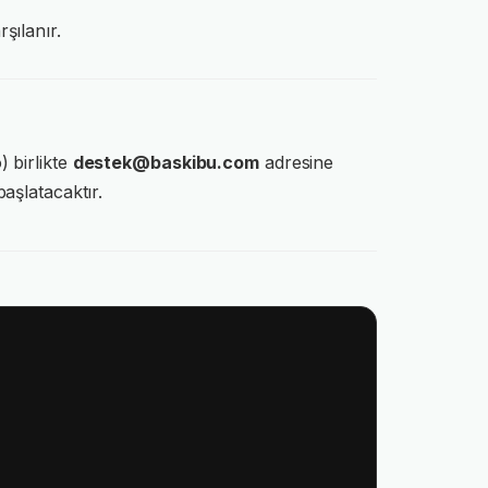
şılanır.
) birlikte
destek@baskibu.com
adresine
aşlatacaktır.