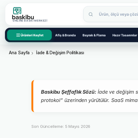
ONLINE BASKI MERKEZI
Ürünleri Keşfet
Afiş & Branda
Bayrak & Flama
Hazır Tasarımlar
Ana Sayfa
İade & Değişim Politikası
Baskibu Şeffaflık Sözü:
İade ve değişim sür
protokol” üzerinden yürütülür. SaaS mimari
Son Güncelleme: 5 Mayıs 2026