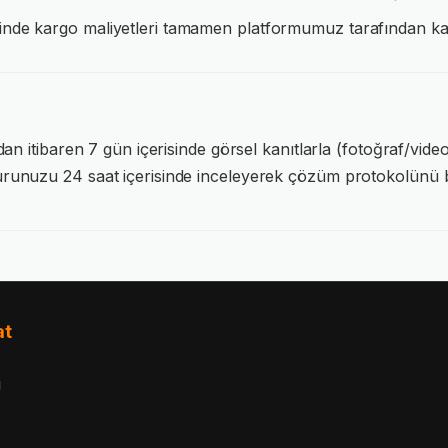
inde kargo maliyetleri tamamen platformumuz tarafından kar
dan itibaren 7 gün içerisinde görsel kanıtlarla (fotoğraf/video
urunuzu 24 saat içerisinde inceleyerek çözüm protokolünü b
at
i