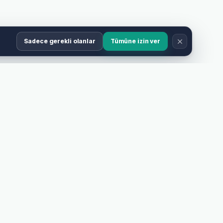
Sadece gerekli olanlar
Tümüne izin ver
Uzman desteği
Ürün, ölçü ve baskı dosyanız için yardım alın.
TERI HIZMETLERI
YASAL
riş Takibi
Mesafeli Satış Sözleşmesi