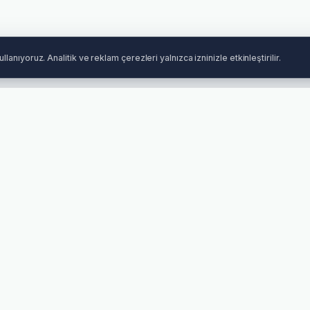
llanıyoruz. Analitik ve reklam çerezleri yalnızca izninizle etkinleştirilir.
Türkiye geneli gönderim
Siparişinizi takip ederek güvenle teslim alın.
KURUMSAL
KATEGORILER
MÜŞ
Hakkımızda
Bayrak & Flama
Sipa