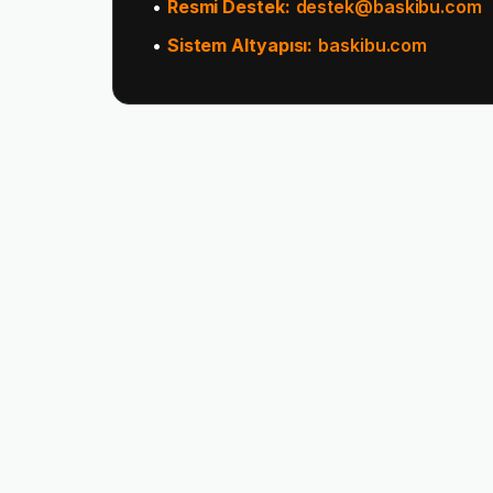
•
Resmi Destek:
destek@baskibu.com
•
Sistem Altyapısı:
baskibu.com