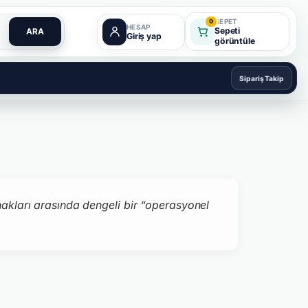
SEPET
0
HESAP
Sepeti
ARA
Giriş yap
görüntüle
Sipariş Takip
ı hakları arasında dengeli bir “operasyonel