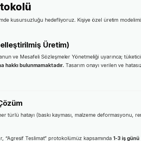
otokolü
imde kusursuzluğu hedefliyoruz. Kişiye özel üretim modelim
elleştirilmiş Üretim)
nun ve Mesafeli Sözleşmeler Yönetmeliği uyarınca; tüketicin
a hakkı bulunmamaktadır.
Tasarım onayı verilen ve hatasız
f Çözüm
ı her türlü hatayı (baskı kayması, malzeme deformasyonu, 
r, “Agresif Teslimat” protokolümüz kapsamında
1-3 iş günü