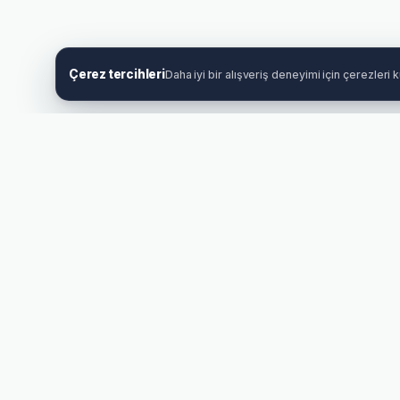
Çerez tercihleri
Daha iyi bir alışveriş deneyimi için çerezleri ku
Baskı öncesi kontrol
Dosyanız üretim öncesinde teknik açıdan incelenir.