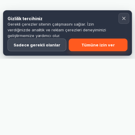
Gizlilik tercihiniz
Gerekli çerezler sitenin çalışmasını sağlar. İzin
verdiğinizde analitik ve reklam çerezleri deneyiminizi
geliştirmemize yardımcı olur.
Sadece gerekli olanlar
Tümüne izin ver
Baskı öncesi kontrol
Türkiye geneli gönderim
Uzman desteği
Bayrak, afiş ve reklam ürünlerinizi doğru ölçü ve baskı