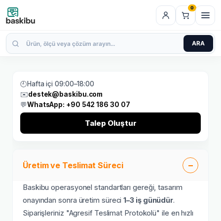
0
ARA
🕘
Hafta içi 09:00–18:00
✉️
destek@baskibu.com
💬
WhatsApp: +90 542 186 30 07
Talep Oluştur
Üretim ve Teslimat Süreci
Baskibu operasyonel standartları gereği, tasarım
onayından sonra üretim süreci
1–3 iş günüdür
.
Siparişleriniz "Agresif Teslimat Protokolü" ile en hızlı