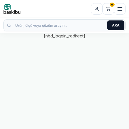
0
ARA
[nbd_loggin_redirect]