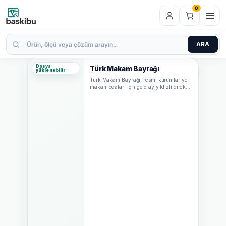
0
ARA
Dosya
Türk Makam Bayrağı
yüklenebilir
Türk Makam Bayrağı, resmi kurumlar ve
makam odaları için gold ay yıldızlı direk
ile sunulan, kuruluma hazır prestijli…