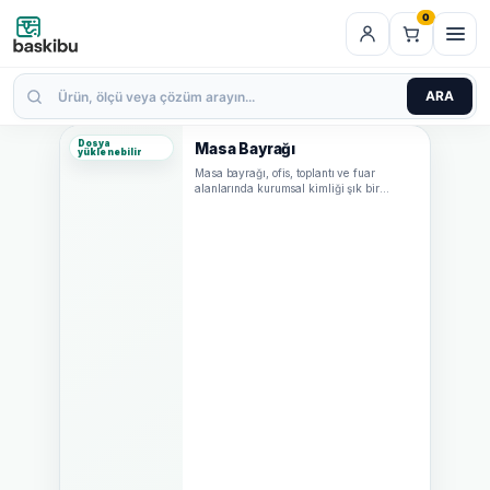
0
ARA
Dosya
Masa Bayrağı
yüklenebilir
Masa bayrağı, ofis, toplantı ve fuar
alanlarında kurumsal kimliği şık bir
şekilde temsil eden masaüstü bayrak
türüdür. Kompakt…