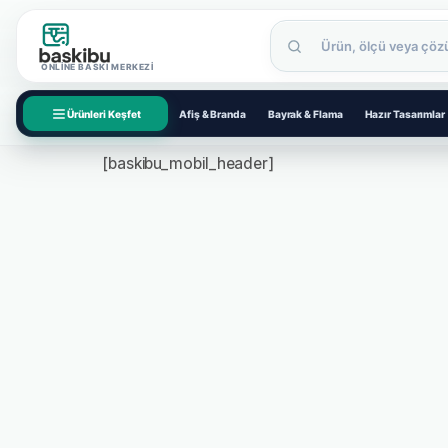
ONLINE BASKI MERKEZI
Ürünleri Keşfet
Afiş & Branda
Bayrak & Flama
Hazır Tasarımlar
[baskibu_mobil_header]