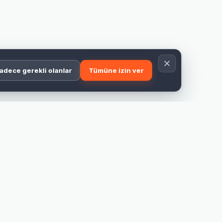
adece gerekli olanlar
Tümüne izin ver
Uzman desteği
Ürün, ölçü ve baskı dosyanız için yardım alın.