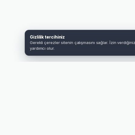
Gizlilik tercihiniz
Gerekli çerezler sitenin çalışmasını sağlar. İzin verdiğin
yardımcı olur.
Baskı öncesi kontrol
Dosyanız üretim öncesinde teknik açıdan incelenir.