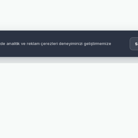
izde analitik ve reklam çerezleri deneyiminizi geliştirmemize
S
Türkiye geneli gönderim
Siparişinizi takip ederek güvenle teslim alın.