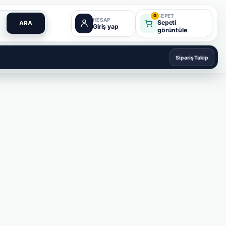
SEPET
0
HESAP
Sepeti
ARA
Giriş yap
görüntüle
Sipariş Takip