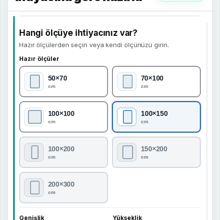
Hangi ölçüye ihtiyacınız var?
Hazır ölçülerden seçin veya kendi ölçünüzü girin.
Hazır ölçüler
50×70
70×100
cm
cm
100×100
100×150
cm
cm
100×200
150×200
cm
cm
200×300
cm
Genişlik
Yükseklik