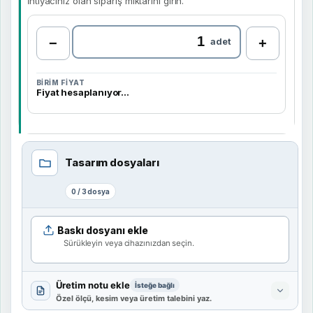
İhtiyacınız olan sipariş miktarını girin.
SIPARIŞ ADEDI
−
adet
+
BIRIM FIYAT
Fiyat hesaplanıyor…
Tasarım dosyaları
0 / 3 dosya
Baskı dosyanı ekle
Sürükleyin veya cihazınızdan seçin.
Dosyanız hazırlanıyor
Sipariş & Tasarım Notu
Üretim notu ekle
Tamamlandığında Sepete Ekle otomatik olarak aktif olacaktır.
İsteğe bağlı
Özel ölçü, kesim veya üretim talebini yaz.