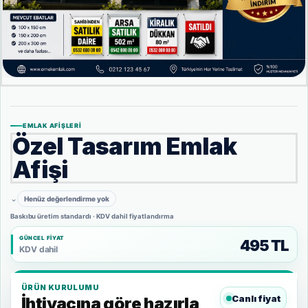
EMLAK AFIŞLERI
Özel Tasarım Emlak
Afişi
⌄
Henüz değerlendirme yok
Baskıbu üretim standardı · KDV dahil fiyatlandırma
GÜNCEL FIYAT
495 TL
KDV dahil
ÜRÜN KURULUMU
Canlı fiyat
İhtiyacına göre hazırla