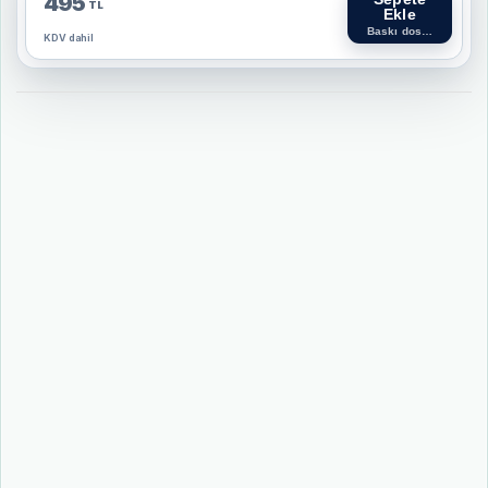
495
TL
Ekle
Baskı dosyası bekleni
KDV dahil