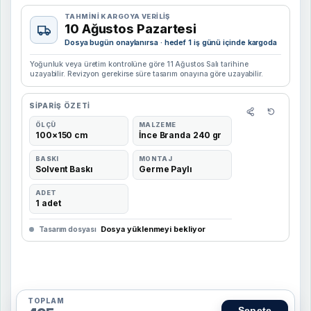
TAHMINI KARGOYA VERILIŞ
10 Ağustos Pazartesi
Dosya bugün onaylanırsa · hedef 1 iş günü içinde kargoda
Yoğunluk veya üretim kontrolüne göre 11 Ağustos Salı tarihine
uzayabilir. Revizyon gerekirse süre tasarım onayına göre uzayabilir.
SIPARIŞ ÖZETI
ÖLÇÜ
MALZEME
100×150 cm
İnce Branda 240 gr
BASKI
MONTAJ
Solvent Baskı
Germe Paylı
ADET
1 adet
Dosya yüklenmeyi bekliyor
Tasarım dosyası
TOPLAM
Sepete