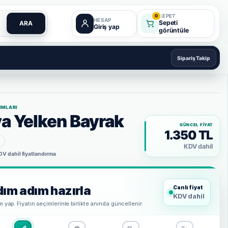
SEPET
0
HESAP
Sepeti
ARA
Giriş yap
görüntüle
Sipariş Takip
IMLARI
 Yelken Bayrak
GÜNCEL FIYAT
1.350 TL
KDV dahil
DV dahil fiyatlandırma
ım adım hazırla
Canlı fiyat
KDV dahil
 yap. Fiyatın seçimlerinle birlikte anında güncellenir.