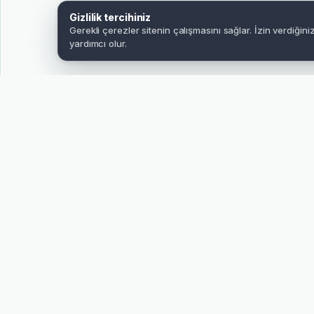
Gizlilik tercihiniz
Gerekli çerezler sitenin çalışmasını sağlar. İzin verdiğin
yardımcı olur.
ÜRÜN BİLGİLERİ
Ürünü doğru seçmek için
Ürün detaylarını, görsel ölçü rehberini ve gerçek müş