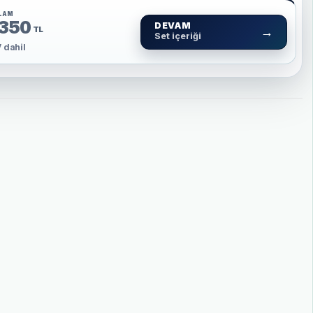
LAM
.350
DEVAM
→
TL
Set içeriği
 dahil