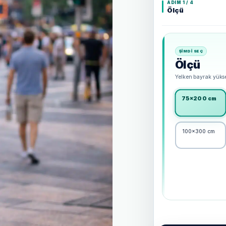
ADIM 1 / 4
Ölçü
ŞIMDI SEÇ
Ölçü
Yelken bayrak yükse
75×200 cm
100×300 cm