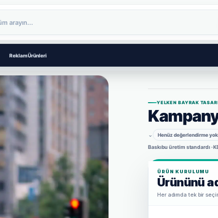
Reklam Ürünleri
YELKEN BAYRAK TASAR
Kampanya
⌄
Henüz değerlendirme yok
Baskıbu üretim standardı · K
ÜRÜN KURULUMU
Ürününü ad
Her adımda tek bir seçim