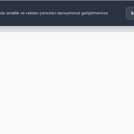
izde analitik ve reklam çerezleri deneyiminizi geliştirmemize
S
 gereken bilgiler
teri deneyimlerini aynı bölümden inceleyin.