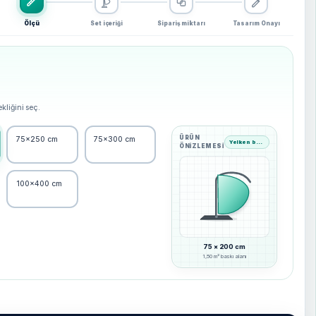
Ölçü
Set içeriği
Sipariş miktarı
Tasarım Onayı
kliğini seç.
ÜRÜN
75×250 cm
75×300 cm
Yelken bayrak görünümü
ÖNIZLEMESI
100×400 cm
75 × 200 cm
1,50 m² baskı alanı