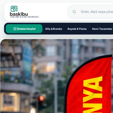
ONLINE BASKI MERKEZI
Ürünleri Keşfet
Afiş & Branda
Bayrak & Flama
Hazır Tasarımlar