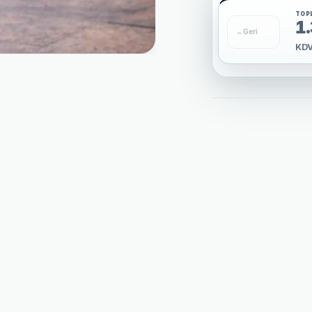
TOP
1
←
Geri
KDV